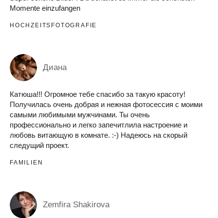
Momente einzufangen
HOCHZEITSFOTOGRAFIE
Диана
Катюша!!! Огромное тебе спасибо за такую красоту!
Получилась очень добрая и нежная фотосессия с моими
самыми любимыми мужчинами. Ты очень
профессионально и легко запечитлила настроение и
любовь витающую в комнате. :-) Надеюсь на скорый
следущий проект.
FAMILIEN
Zemfira Shakirova