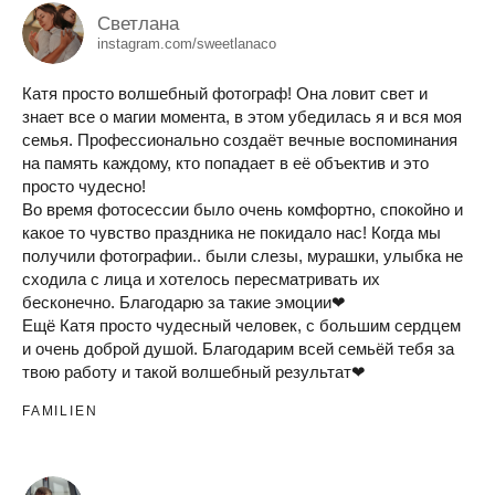
Светлана
instagram.com/sweetlanaco
Катя просто волшебный фотограф! Она ловит свет и
знает все о магии момента, в этом убедилась я и вся моя
семья. Профессионально создаёт вечные воспоминания
на память каждому, кто попадает в её объектив и это
просто чудесно!
Во время фотосессии было очень комфортно, спокойно и
какое то чувство праздника не покидало нас! Когда мы
получили фотографии.. были слезы, мурашки, улыбка не
сходила с лица и хотелось пересматривать их
бесконечно. Благодарю за такие эмоции❤
Ещё Катя просто чудесный человек, с большим сердцем
и очень доброй душой. Благодарим всей семьёй тебя за
твою работу и такой волшебный результат❤
FAMILIEN