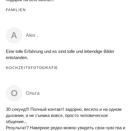
FAMILIEN
A
Alex .
Eine tolle Erfahrung und es sind tolle und lebendige Bilder
entstanden.
HOCHZEITSFOTOGRAFIE
О
Ольга
30 секунд!!! Полный контакт! задорно, весело и на одном
дыхании, и не съемка вовсе, просто человеческое
общение...
Результат? Наверное редко можно увидеть свои чувства и