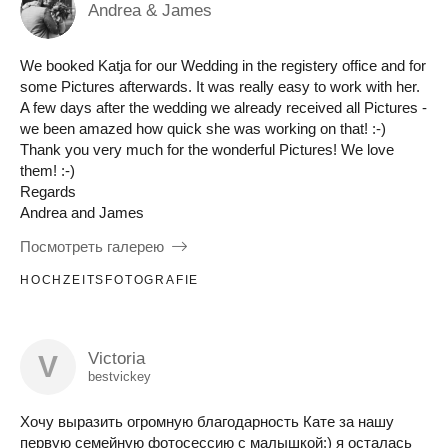
Andrea & James
We booked Katja for our Wedding in the registery office and for
some Pictures afterwards. It was really easy to work with her.
A few days after the wedding we already received all Pictures -
we been amazed how quick she was working on that! :-)
Thank you very much for the wonderful Pictures! We love
them! :-)
Regards
Andrea and James
Посмотреть галерею
HOCHZEITSFOTOGRAFIE
Victoria
V
bestvickey
Хочу выразить огромную благодарность Кате за нашу
первую семейную фотосессию с малышкой:) я осталась