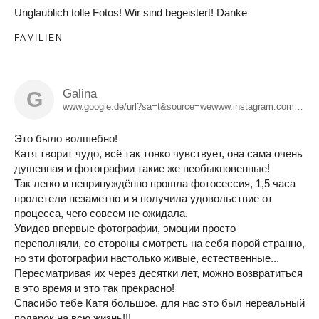
Unglaublich tolle Fotos! Wir sind begeistert! Danke
FAMILIEN
Galina
G
www.google.de/url?sa=t&source=wewww.instagram.com/galactica_gl
Это было волшебно!
Катя творит чудо, всё так тонко чувствует, она сама очень
душевная и фотографии такие же необыкновенные!
Так легко и непринуждённо прошла фотосессия, 1,5 часа
пролетели незаметно и я получила удовольствие от
процесса, чего совсем не ожидала.
Увидев впервые фотографии, эмоции просто
переполняли, со стороны смотреть на себя порой странно,
но эти фотографии настолько живые, естественные...
Пересматривая их через десятки лет, можно возвратиться
в это время и это так прекрасно!
Спасибо тебе Катя большое, для нас это был нереальный
подарок на всю жизнь!!!