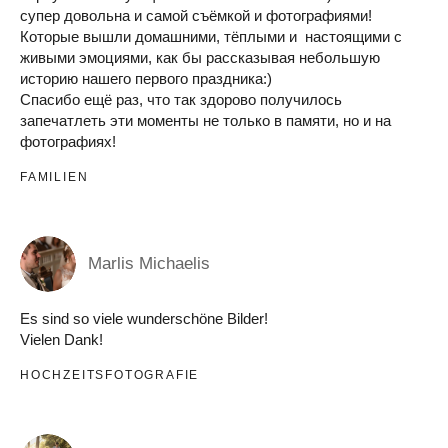
супер довольна и самой съёмкой и фотографиями!
Которые вышли домашними, тёплыми и настоящими с
живыми эмоциями, как бы рассказывая небольшую
историю нашего первого праздника:)
Спасибо ещё раз, что так здорово получилось
запечатлеть эти моменты не только в памяти, но и на
фотографиях!
FAMILIEN
Marlis Michaelis
Es sind so viele wunderschöne Bilder!
Vielen Dank!
HOCHZEITSFOTOGRAFIE