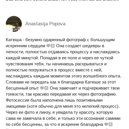
Anastasija Popova
Катюша - безумно одаренный фотограф с большущим
искренним сердцем 🫶🏻 Она создает шедевры в
легкости, полностью отдаваясь процессу и наслаждаясь
каждой минутой. Попадая в ее поле и через ее чуткой
чувствования тебя, ты начинаешь раскрываться и
полностью погружаться в процесс вместе с ней,
наслаждаясь каждым моментом этого волшебного опыта.
Словами не передать как я благодарна Катюше за этот
бесценный опыт 🫶🏻 Она замечает и подчеркивает твои
тонкости, так красиво передавая их через фотографию.
Фотосессия была наполнена лишь позитивными
эмоциями (хотя обычно для меня это нелегкий процесс).
Через ее фото и линзу, я увидела ту красоту, которую
сама не замечала в себе, и только эти осознания самими
по себе бесценны, за что я искренне благодарна 🫶🏻