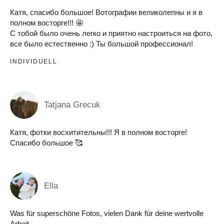
Катя, спасибо большое! Вотографии великолепны и я в
полном восторге!!! 🤩
С тобой было очень легко и приятно настроиться на фото,
все было естественно :) Ты большой профессионал!
INDIVIDUELL
Tatjana Grecuk
Катя, фотки восхитительны!!! Я в полном восторге!
Спасибо большое 🥰
Ella
Was für superschöne Fotos, vielen Dank für deine wertvolle
Arbeit