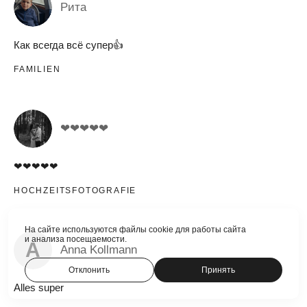
Рита
Как всегда всё супер👍
FAMILIEN
❤❤❤❤❤
❤❤❤❤❤
HOCHZEITSFOTOGRAFIE
На сайте используются файлы cookie для работы сайта
и анализа посещаемости.
A
Anna Kollmann
Отклонить
Принять
Alles super