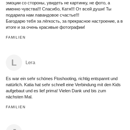
эмоции со стороны, увидеть не картинку, не фото, а
именно чувства!!! Спасибо, Катя!!! От всей души! Ты
подарила нам лавандовое счастье!!!
Багодарю тебя за лёгкость, за прекрасное настроение, а в
итоге и за очень красивые фотографии!
FAMILIEN
L
Lera
Es war ein sehr schönes Ftoshooting, richtig entspannt und
natürlich. Katia hat sehr schnell eine Verbindung mit den Kids
aufgebaut und es lief prima! Vielen Dank und bis zum
nächsten Mal.
FAMILIEN